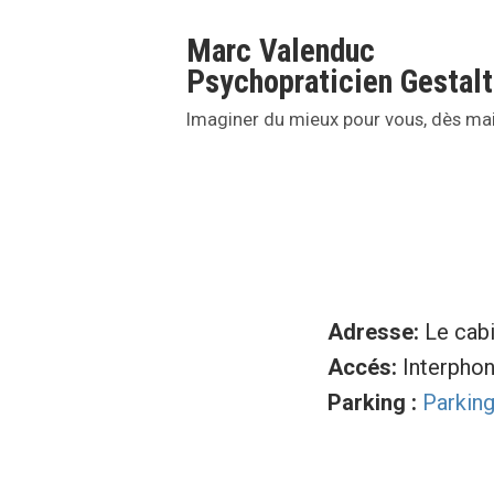
Accéder
Marc Valenduc
au
Psychopraticien Gestalt
contenu
Imaginer du mieux pour vous, dès mai
Adresse:
Le cabi
Accés:
Interphon
Parking :
Parkin